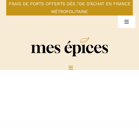
Skip
FRAIS DE PORTS OFFERTS DÈS 70€ D’ACHAT EN FRANCE
MÉTROPOLITAINE
to
content
Toggl
Navig
Mon compte
Panier
Toggle
Navigation
Pour une santé gourmande
Boutique
Notre constat