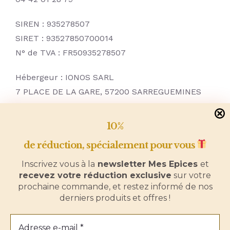
La génèse du projet
SIREN : 935278507
E-book
SIRET : 93527850700014
N° de TVA : FR50935278507
L’équipe
Hébergeur : IONOS SARL
7 PLACE DE LA GARE, 57200 SARREGUEMINES
Nous contacter
0970808911
10%
de réduction, spécialement pour vous
Inscrivez vous à la
newsletter Mes Epices
et
recevez votre réduction exclusive
sur votre
prochaine commande, et restez informé de nos
derniers produits et offres !
Toggle