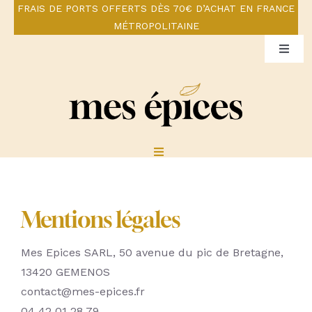
Skip
FRAIS DE PORTS OFFERTS DÈS 70€ D’ACHAT EN FRANCE
MÉTROPOLITAINE
to
content
Toggl
Naviga
Mon compte
Panier
Toggle
Navigation
Pour une santé gourmande
Mentions légales
Boutique
Mes Epices SARL, 50 avenue du pic de Bretagne,
13420 GEMENOS
Notre constat
contact@mes-epices.fr
04 42 01 28 79