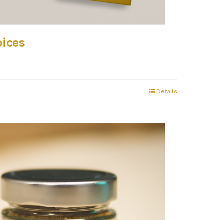
pices
Details
€.