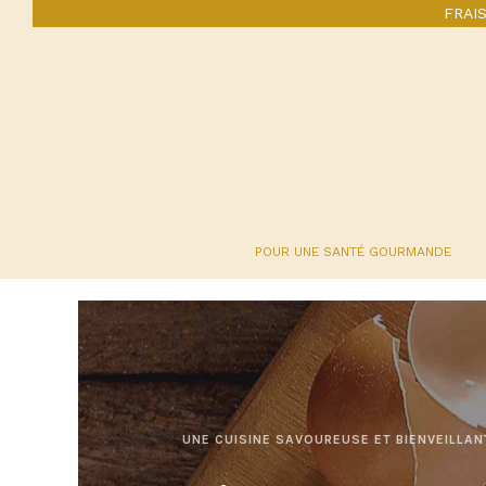
Skip
FRAI
to
content
POUR UNE SANTÉ GOURMANDE
UNE CUISINE SAVOUREUSE ET BIENVEILLAN