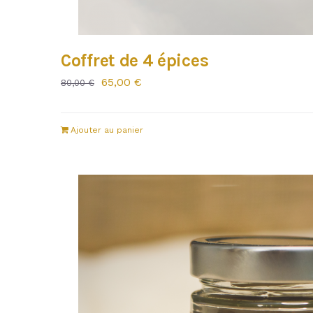
Coffret de 4 épices
Le
Le
65,00
€
80,00
€
prix
prix
initial
actuel
Ajouter au panier
était :
est :
80,00 €.
65,00 €.