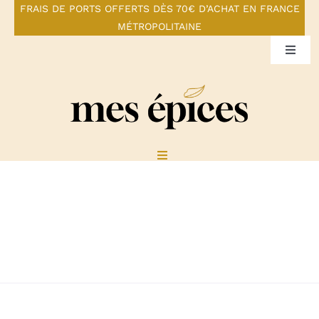
Skip
FRAIS DE PORTS OFFERTS DÈS 70€ D’ACHAT EN FRANCE
MÉTROPOLITAINE
to
content
Toggl
Navig
Mon compte
Panier
Toggle
Navigation
Pour une santé gourmande
Boutique
Notre constat