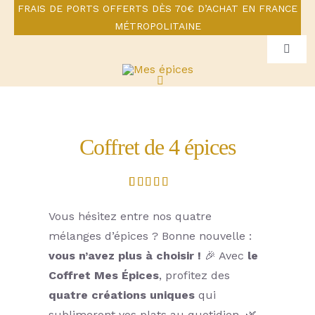
Skip
FRAIS DE PORTS OFFERTS DÈS 70€ D’ACHAT EN FRANCE
MÉTROPOLITAINE
to
content
Toggl
Naviga
Mon compte
Toggle
Navigation
Panier
Pour une santé gourmande
Coffret de 4 épices
Boutique
Noté
1
5.00
sur 5 basé
Notre constat
Vous hésitez entre nos quatre
sur
notation
client
mélanges d’épices ? Bonne nouvelle :
La génèse du projet
vous n’avez plus à choisir !
🎉 Avec
le
Coffret Mes Épices
, profitez des
E-book
quatre créations uniques
qui
sublimeront vos plats au quotidien. 🌿