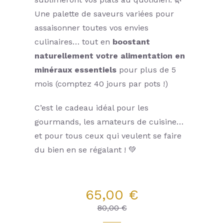
L’équipe
Une palette de saveurs variées pour
assaisonner toutes vos envies
Nous contacter
culinaires… tout en
boostant
naturellement votre alimentation en
minéraux essentiels
pour plus de 5
mois (comptez 40 jours par pots !)
C’est le cadeau idéal pour les
gourmands, les amateurs de cuisine…
et pour tous ceux qui veulent se faire
du bien en se régalant ! 💚
Le
Le
65,00
€
prix
prix
80,00
€