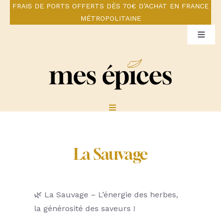
Skip
FRAIS DE PORTS OFFERTS DÈS 70€ D’ACHAT EN FRANCE
MÉTROPOLITAINE
to
content
Toggl
Naviga
Mon compte
Panier
Toggle
Navigation
Pour une santé gourmande
La Sauvage
Boutique
🌿 La Sauvage – L’énergie des herbes,
Notre constat
la générosité des saveurs !